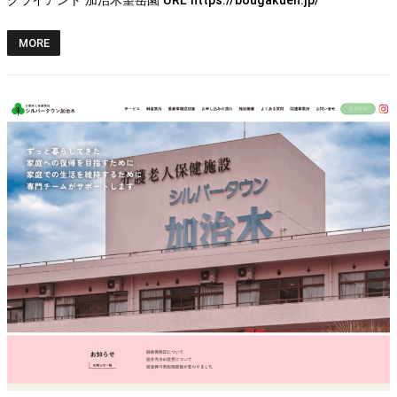
クライアント 加治木望岳園 URL https://bougakuen.jp/
MORE