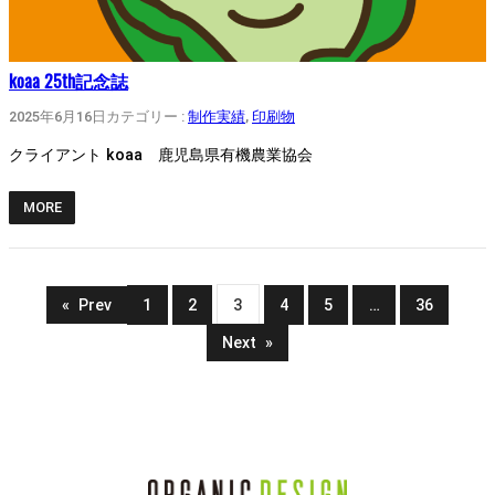
koaa 25th記念誌
2025年6月16日
カテゴリー :
制作実績
, 
印刷物
クライアント koaa 鹿児島県有機農業協会
MORE
«
Prev
1
2
3
4
5
…
36
Next
»