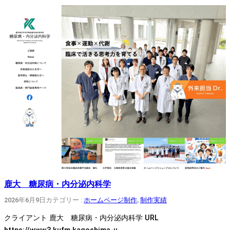
鹿大 糖尿病・内分泌内科学
2026年6月9日
カテゴリー :
ホームページ制作
, 
制作実績
クライアント 鹿大 糖尿病・内分泌内科学 URL
https://www3.kufm.kagoshima-u.…