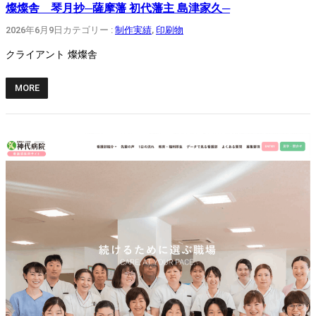
燦燦舎 琴月抄─薩摩藩 初代藩主 島津家久─
2026年6月9日
カテゴリー :
制作実績
, 
印刷物
クライアント 燦燦舎
MORE