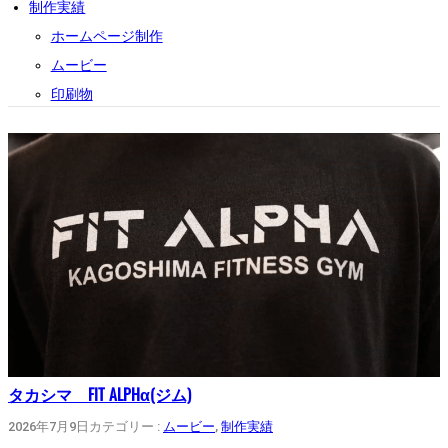
制作実績
ホームページ制作
ムービー
印刷物
タカシマ FIT ALPHα(ジム)
2026年7月9日
カテゴリー :
ムービー
, 
制作実績