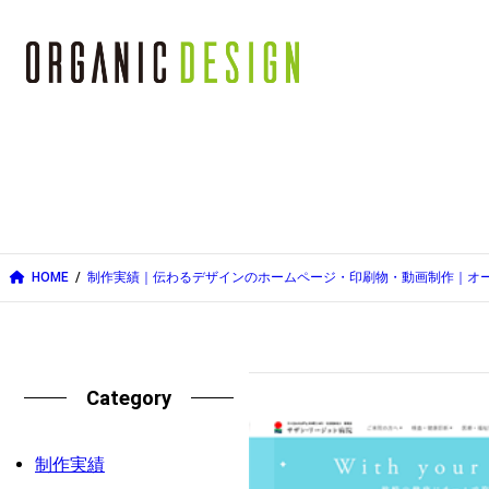
内
容
を
ス
キ
ッ
プ
HOME
制作実績｜伝わるデザインのホームページ・印刷物・動画制作｜オ
Category
制作実績