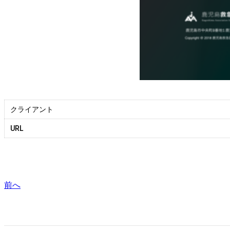
クライアント
URL
前へ