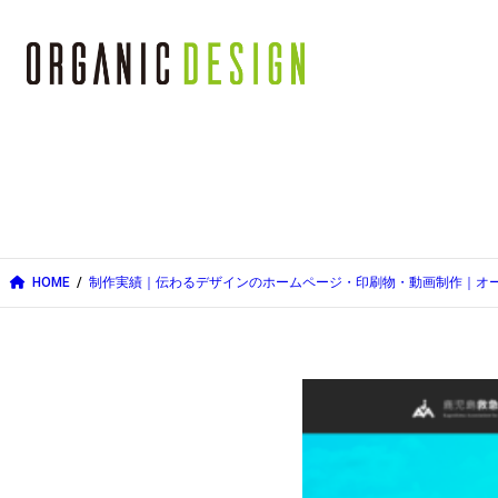
内
容
を
ス
キ
ッ
プ
HOME
制作実績｜伝わるデザインのホームページ・印刷物・動画制作｜オ