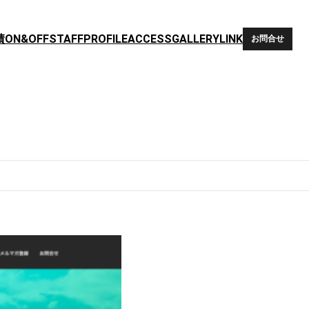
績
ON&OFF
STAFF
PROFILE
ACCESS
GALLERY
LINK
お問合せ