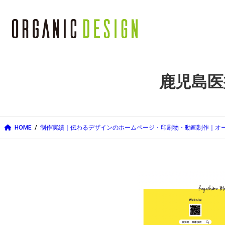
内
容
を
ス
鹿児島医
キ
ッ
プ
HOME
制作実績｜伝わるデザインのホームページ・印刷物・動画制作｜オ